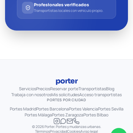
Profesionales verificados
Transportistas locales con vehículo propio.
porter
Servicios
Precios
Reservar porte
Transportistas
Blog
Trabaja con nosotros
Mis solicitudes
Acceso transportistas
PORTES POR CIUDAD
Portes
Madrid
Portes
Barcelona
Portes
Valencia
Portes
Sevilla
Portes
Málaga
Portes
Zaragoza
Portes
Bilbao
© 2026 Porter. Portes y mudanzas urbanas.
Términos
Privacidad
Cookies
Aviso legal